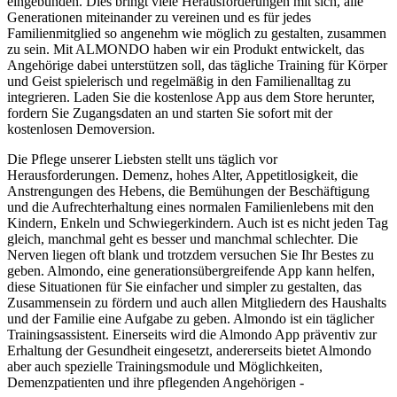
eingebunden. Dies bringt viele Herausforderungen mit sich, alle
Generationen miteinander zu vereinen und es für jedes
Familienmitglied so angenehm wie möglich zu gestalten, zusammen
zu sein. Mit ALMONDO haben wir ein Produkt entwickelt, das
Angehörige dabei unterstützen soll, das tägliche Training für Körper
und Geist spielerisch und regelmäßig in den Familienalltag zu
integrieren. Laden Sie die kostenlose App aus dem Store herunter,
fordern Sie Zugangsdaten an und starten Sie sofort mit der
kostenlosen Demoversion.
Die Pflege unserer Liebsten stellt uns täglich vor
Herausforderungen. Demenz, hohes Alter, Appetitlosigkeit, die
Anstrengungen des Hebens, die Bemühungen der Beschäftigung
und die Aufrechterhaltung eines normalen Familienlebens mit den
Kindern, Enkeln und Schwiegerkindern. Auch ist es nicht jeden Tag
gleich, manchmal geht es besser und manchmal schlechter. Die
Nerven liegen oft blank und trotzdem versuchen Sie Ihr Bestes zu
geben. Almondo, eine generationsübergreifende App kann helfen,
diese Situationen für Sie einfacher und simpler zu gestalten, das
Zusammensein zu fördern und auch allen Mitgliedern des Haushalts
und der Familie eine Aufgabe zu geben. Almondo ist ein täglicher
Trainingsassistent. Einerseits wird die Almondo App präventiv zur
Erhaltung der Gesundheit eingesetzt, andererseits bietet Almondo
aber auch spezielle Trainingsmodule und Möglichkeiten,
Demenzpatienten und ihre pflegenden Angehörigen -