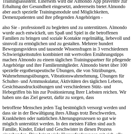
Trainingsassistent. Einerseits wird die Almondo App präventiv zur
Erhaltung der Gesundheit eingesetzt, andererseits bietet Almondo
aber auch spezielle Trainingsmodule und Möglichkeiten,
Demenzpatienten und ihre pflegenden Angehörigen -
also Sie - professionell zu begleiten und zu unterstützen. Almondo
wurde auch entwickelt, um Spaß und Spiel in die betroffenen
Familien zu bringen und soziale Kontakte regelmäßig, liebevoll und
sinnvoll zu ermöglichen und zu gestalten. Mehrere hundert
Bewegungsvideos und tausende Wissensfragen in 3 verschiedenen
Schwierigkeitsstufen kombiniert mit wertvollen Ernährungstipps
machen Almondo zu einem täglichen Trainingspartner für pflegende
Angehörige und ihre Familienmitglieder. Almondo bietet über 100
spezielle ergotherapeutische Übungen, die von Sitzübungen,
Wahrnehmungsübungen, Vibrationswahrnehmung, Übungen für
Schulter- und Armmuskulatur, Aktivitäten des täglichen Lebens,
Gesichtsausdrucksübungen und verschiedenen Stütz- und
Hebegriffen bis hin zur Positionierung Ihrer Liebsten reichen. Wir
haben uns das Ziel gesetzt, dafür zu sorgen, dass
betroffene Menschen jeden Tag bestmöglich versorgt werden und
dass sie in der Bewältigung ihres Alltags trotz Beschwerden,
Krankheiten oder natürlichen Alterungsprozessen so gut wie
möglich unterstützt werden. In den meisten Fällen sind auch
Familie, Kinder, Enkel und Geschwister in diesen Prozess