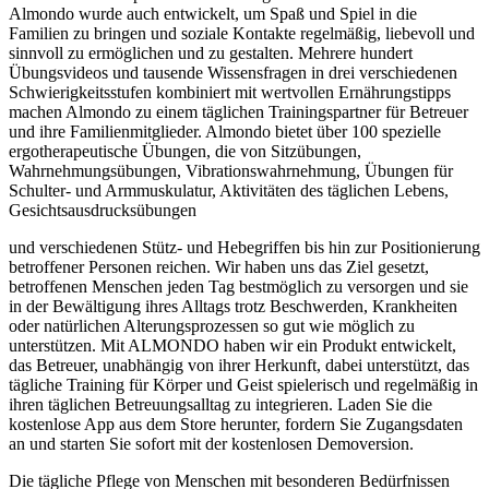
Almondo wurde auch entwickelt, um Spaß und Spiel in die
Familien zu bringen und soziale Kontakte regelmäßig, liebevoll und
sinnvoll zu ermöglichen und zu gestalten. Mehrere hundert
Übungsvideos und tausende Wissensfragen in drei verschiedenen
Schwierigkeitsstufen kombiniert mit wertvollen Ernährungstipps
machen Almondo zu einem täglichen Trainingspartner für Betreuer
und ihre Familienmitglieder. Almondo bietet über 100 spezielle
ergotherapeutische Übungen, die von Sitzübungen,
Wahrnehmungsübungen, Vibrationswahrnehmung, Übungen für
Schulter- und Armmuskulatur, Aktivitäten des täglichen Lebens,
Gesichtsausdrucksübungen
und verschiedenen Stütz- und Hebegriffen bis hin zur Positionierung
betroffener Personen reichen. Wir haben uns das Ziel gesetzt,
betroffenen Menschen jeden Tag bestmöglich zu versorgen und sie
in der Bewältigung ihres Alltags trotz Beschwerden, Krankheiten
oder natürlichen Alterungsprozessen so gut wie möglich zu
unterstützen. Mit ALMONDO haben wir ein Produkt entwickelt,
das Betreuer, unabhängig von ihrer Herkunft, dabei unterstützt, das
tägliche Training für Körper und Geist spielerisch und regelmäßig in
ihren täglichen Betreuungsalltag zu integrieren. Laden Sie die
kostenlose App aus dem Store herunter, fordern Sie Zugangsdaten
an und starten Sie sofort mit der kostenlosen Demoversion.
Die tägliche Pflege von Menschen mit besonderen Bedürfnissen