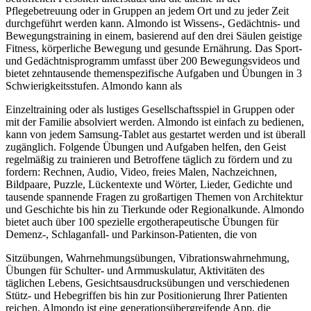
Pflegebetreuung oder in Gruppen an jedem Ort und zu jeder Zeit
durchgeführt werden kann. Almondo ist Wissens-, Gedächtnis- und
Bewegungstraining in einem, basierend auf den drei Säulen geistige
Fitness, körperliche Bewegung und gesunde Ernährung. Das Sport-
und Gedächtnisprogramm umfasst über 200 Bewegungsvideos und
bietet zehntausende themenspezifische Aufgaben und Übungen in 3
Schwierigkeitsstufen. Almondo kann als
Einzeltraining oder als lustiges Gesellschaftsspiel in Gruppen oder
mit der Familie absolviert werden. Almondo ist einfach zu bedienen,
kann von jedem Samsung-Tablet aus gestartet werden und ist überall
zugänglich. Folgende Übungen und Aufgaben helfen, den Geist
regelmäßig zu trainieren und Betroffene täglich zu fördern und zu
fordern: Rechnen, Audio, Video, freies Malen, Nachzeichnen,
Bildpaare, Puzzle, Lückentexte und Wörter, Lieder, Gedichte und
tausende spannende Fragen zu großartigen Themen von Architektur
und Geschichte bis hin zu Tierkunde oder Regionalkunde. Almondo
bietet auch über 100 spezielle ergotherapeutische Übungen für
Demenz-, Schlaganfall- und Parkinson-Patienten, die von
Sitzübungen, Wahrnehmungsübungen, Vibrationswahrnehmung,
Übungen für Schulter- und Armmuskulatur, Aktivitäten des
täglichen Lebens, Gesichtsausdrucksübungen und verschiedenen
Stütz- und Hebegriffen bis hin zur Positionierung Ihrer Patienten
reichen. Almondo ist eine generationsübergreifende App, die