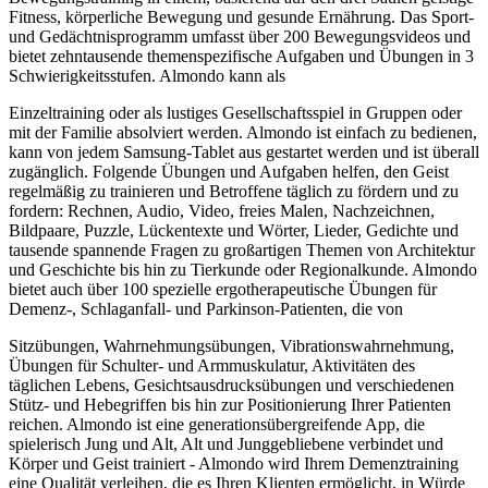
Fitness, körperliche Bewegung und gesunde Ernährung. Das Sport-
und Gedächtnisprogramm umfasst über 200 Bewegungsvideos und
bietet zehntausende themenspezifische Aufgaben und Übungen in 3
Schwierigkeitsstufen. Almondo kann als
Einzeltraining oder als lustiges Gesellschaftsspiel in Gruppen oder
mit der Familie absolviert werden. Almondo ist einfach zu bedienen,
kann von jedem Samsung-Tablet aus gestartet werden und ist überall
zugänglich. Folgende Übungen und Aufgaben helfen, den Geist
regelmäßig zu trainieren und Betroffene täglich zu fördern und zu
fordern: Rechnen, Audio, Video, freies Malen, Nachzeichnen,
Bildpaare, Puzzle, Lückentexte und Wörter, Lieder, Gedichte und
tausende spannende Fragen zu großartigen Themen von Architektur
und Geschichte bis hin zu Tierkunde oder Regionalkunde. Almondo
bietet auch über 100 spezielle ergotherapeutische Übungen für
Demenz-, Schlaganfall- und Parkinson-Patienten, die von
Sitzübungen, Wahrnehmungsübungen, Vibrationswahrnehmung,
Übungen für Schulter- und Armmuskulatur, Aktivitäten des
täglichen Lebens, Gesichtsausdrucksübungen und verschiedenen
Stütz- und Hebegriffen bis hin zur Positionierung Ihrer Patienten
reichen. Almondo ist eine generationsübergreifende App, die
spielerisch Jung und Alt, Alt und Junggebliebene verbindet und
Körper und Geist trainiert - Almondo wird Ihrem Demenztraining
eine Qualität verleihen, die es Ihren Klienten ermöglicht, in Würde