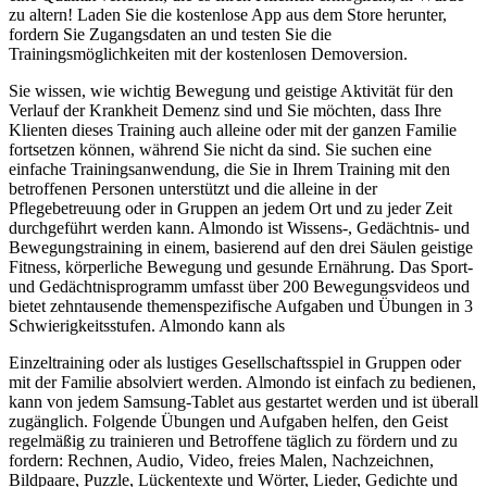
zu altern! Laden Sie die kostenlose App aus dem Store herunter,
fordern Sie Zugangsdaten an und testen Sie die
Trainingsmöglichkeiten mit der kostenlosen Demoversion.
Sie wissen, wie wichtig Bewegung und geistige Aktivität für den
Verlauf der Krankheit Demenz sind und Sie möchten, dass Ihre
Klienten dieses Training auch alleine oder mit der ganzen Familie
fortsetzen können, während Sie nicht da sind. Sie suchen eine
einfache Trainingsanwendung, die Sie in Ihrem Training mit den
betroffenen Personen unterstützt und die alleine in der
Pflegebetreuung oder in Gruppen an jedem Ort und zu jeder Zeit
durchgeführt werden kann. Almondo ist Wissens-, Gedächtnis- und
Bewegungstraining in einem, basierend auf den drei Säulen geistige
Fitness, körperliche Bewegung und gesunde Ernährung. Das Sport-
und Gedächtnisprogramm umfasst über 200 Bewegungsvideos und
bietet zehntausende themenspezifische Aufgaben und Übungen in 3
Schwierigkeitsstufen. Almondo kann als
Einzeltraining oder als lustiges Gesellschaftsspiel in Gruppen oder
mit der Familie absolviert werden. Almondo ist einfach zu bedienen,
kann von jedem Samsung-Tablet aus gestartet werden und ist überall
zugänglich. Folgende Übungen und Aufgaben helfen, den Geist
regelmäßig zu trainieren und Betroffene täglich zu fördern und zu
fordern: Rechnen, Audio, Video, freies Malen, Nachzeichnen,
Bildpaare, Puzzle, Lückentexte und Wörter, Lieder, Gedichte und