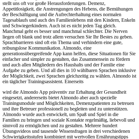
stellt uns oft vor große Herausforderungen. Demenz,
Appetitlosigkeit, die Anstrengungen des Hebens, die Bemühungen
der Beschäftigung und die Aufrechterhaltung eines normalen
Tagesablaufs und auch des Familienlebens mit den Kindern, Enkeln
und Schwiegerkindern. Auch ist es nicht jeden Tag gleich.
Manchmal geht es besser und manchmal schlechter. Die Nerven
liegen oft blank und trotz allem versuchen Sie Ihr Bestes zu geben.
Sprachbarrieren sind oft ein Thema und verhindern eine gute,
reibungslose Kommunikation. Almondo, eine
generationsübergreifende App kann helfen, diese Situationen für Sie
einfacher und simpler zu gestalten, das Zusammensein zu fördern
und auch allen Mitgliedern des Haushalts und der Familie eine
Aufgabe zu geben. Und all dies in 10 wählbaren Sprachen inklusive
der Möglichkeit, zwei Sprachen gleichzeitig zu wählen. Almondo ist
ein täglicher Trainingsassistent. Einerseits
wird die Almondo App präventiv zur Erhaltung der Gesundheit
eingesetzt, andererseits bietet Almondo aber auch spezielle
Trainingsmodule und Möglichkeiten, Demenzpatienten zu betreuen
und ihre Betreuer professionell zu begleiten und zu unterstützen.
Almondo wurde auch entwickelt, um Spaß und Spiel in die
Familien zu bringen und soziale Kontakte regelmäßig, liebevoll und
sinnvoll zu ermöglichen und zu gestalten. Mehrere hundert
Übungsvideos und tausende Wissensfragen in drei verschiedenen
Schwierigkeitsstufen kombiniert mit wertvollen Ernährungstipps