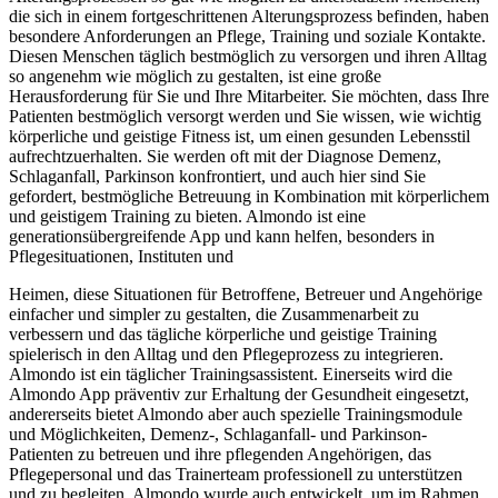
die sich in einem fortgeschrittenen Alterungsprozess befinden, haben
besondere Anforderungen an Pflege, Training und soziale Kontakte.
Diesen Menschen täglich bestmöglich zu versorgen und ihren Alltag
so angenehm wie möglich zu gestalten, ist eine große
Herausforderung für Sie und Ihre Mitarbeiter. Sie möchten, dass Ihre
Patienten bestmöglich versorgt werden und Sie wissen, wie wichtig
körperliche und geistige Fitness ist, um einen gesunden Lebensstil
aufrechtzuerhalten. Sie werden oft mit der Diagnose Demenz,
Schlaganfall, Parkinson konfrontiert, und auch hier sind Sie
gefordert, bestmögliche Betreuung in Kombination mit körperlichem
und geistigem Training zu bieten. Almondo ist eine
generationsübergreifende App und kann helfen, besonders in
Pflegesituationen, Instituten und
Heimen, diese Situationen für Betroffene, Betreuer und Angehörige
einfacher und simpler zu gestalten, die Zusammenarbeit zu
verbessern und das tägliche körperliche und geistige Training
spielerisch in den Alltag und den Pflegeprozess zu integrieren.
Almondo ist ein täglicher Trainingsassistent. Einerseits wird die
Almondo App präventiv zur Erhaltung der Gesundheit eingesetzt,
andererseits bietet Almondo aber auch spezielle Trainingsmodule
und Möglichkeiten, Demenz-, Schlaganfall- und Parkinson-
Patienten zu betreuen und ihre pflegenden Angehörigen, das
Pflegepersonal und das Trainerteam professionell zu unterstützen
und zu begleiten. Almondo wurde auch entwickelt, um im Rahmen