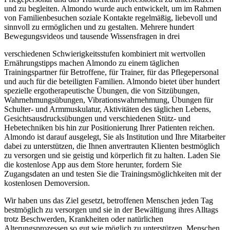
und zu begleiten. Almondo wurde auch entwickelt, um im Rahmen
von Familienbesuchen soziale Kontakte regelmäßig, liebevoll und
sinnvoll zu ermöglichen und zu gestalten. Mehrere hundert
Bewegungsvideos und tausende Wissensfragen in drei
verschiedenen Schwierigkeitsstufen kombiniert mit wertvollen
Ernährungstipps machen Almondo zu einem täglichen
Trainingspartner für Betroffene, für Trainer, für das Pflegepersonal
und auch für die beteiligten Familien. Almondo bietet über hundert
spezielle ergotherapeutische Übungen, die von Sitzübungen,
Wahrnehmungsübungen, Vibrationswahrnehmung, Übungen für
Schulter- und Armmuskulatur, Aktivitäten des täglichen Lebens,
Gesichtsausdrucksübungen und verschiedenen Stütz- und
Hebetechniken bis hin zur Positionierung Ihrer Patienten reichen.
Almondo ist darauf ausgelegt, Sie als Institution und Ihre Mitarbeiter
dabei zu unterstützen, die Ihnen anvertrauten Klienten bestmöglich
zu versorgen und sie geistig und körperlich fit zu halten. Laden Sie
die kostenlose App aus dem Store herunter, fordern Sie
Zugangsdaten an und testen Sie die Trainingsmöglichkeiten mit der
kostenlosen Demoversion.
Wir haben uns das Ziel gesetzt, betroffenen Menschen jeden Tag
bestmöglich zu versorgen und sie in der Bewältigung ihres Alltags
trotz Beschwerden, Krankheiten oder natürlichen
Alterungsprozessen so gut wie möglich zu unterstützen. Menschen,