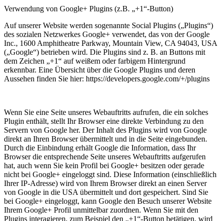
Verwendung von Google+ Plugins (z.B. „+1“-Button)
Auf unserer Website werden sogenannte Social Plugins („Plugins“)
des sozialen Netzwerkes Google+ verwendet, das von der Google
Inc., 1600 Amphitheatre Parkway, Mountain View, CA 94043, USA
(„Google“) betrieben wird. Die Plugins sind z. B. an Buttons mit
dem Zeichen „+1“ auf weißem oder farbigem Hintergrund
erkennbar. Eine Übersicht über die Google Plugins und deren
Aussehen finden Sie hier: https://developers.google.com/+/plugins
Wenn Sie eine Seite unseres Webauftritts aufrufen, die ein solches
Plugin enthält, stellt Ihr Browser eine direkte Verbindung zu den
Servern von Google her. Der Inhalt des Plugins wird von Google
direkt an Ihren Browser übermittelt und in die Seite eingebunden.
Durch die Einbindung erhält Google die Information, dass Ihr
Browser die entsprechende Seite unseres Webauftritts aufgerufen
hat, auch wenn Sie kein Profil bei Google+ besitzen oder gerade
nicht bei Google+ eingeloggt sind. Diese Information (einschließlich
Ihrer IP-Adresse) wird von Ihrem Browser direkt an einen Server
von Google in die USA übermittelt und dort gespeichert. Sind Sie
bei Google+ eingeloggt, kann Google den Besuch unserer Website
Ihrem Google+ Profil unmittelbar zuordnen. Wenn Sie mit den
Plugins interagieren, zum Beispiel den „+1“-Button betätigen, wird